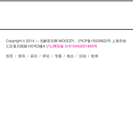
Copyright © 2014 — 无解音乐网 WOOOZY。沪ICP备15029822号 上海市徐
汇区复兴西路100号2楼A
沪公网安备 31010402001859号
首页
/
资讯
/
采访
/
评论
/
专题
/
电台
/
活动
/
歌单