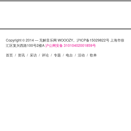
Copyright © 2014 — 无解音乐网 WOOOZY。沪ICP备15029822号 上海市徐
汇区复兴西路100号2楼A
沪公网安备 31010402001859号
首页
/
资讯
/
采访
/
评论
/
专题
/
电台
/
活动
/
歌单