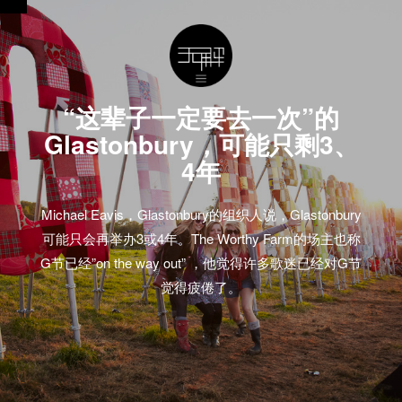
“这辈子一定要去一次”的
Glastonbury，可能只剩3、
4年
Michael Eavis，Glastonbury的组织人说，Glastonbury
可能只会再举办3或4年。The Worthy Farm的场主也称
G节已经”on the way out” ，他觉得许多歌迷已经对G节
觉得疲倦了。