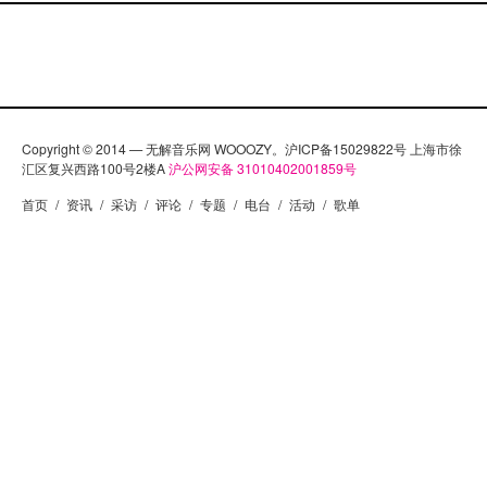
Copyright © 2014 — 无解音乐网 WOOOZY。沪ICP备15029822号 上海市徐
汇区复兴西路100号2楼A
沪公网安备 31010402001859号
首页
/
资讯
/
采访
/
评论
/
专题
/
电台
/
活动
/
歌单