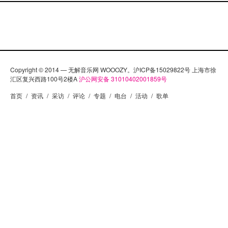
Copyright © 2014 — 无解音乐网 WOOOZY。沪ICP备15029822号 上海市徐
汇区复兴西路100号2楼A
沪公网安备 31010402001859号
首页
/
资讯
/
采访
/
评论
/
专题
/
电台
/
活动
/
歌单