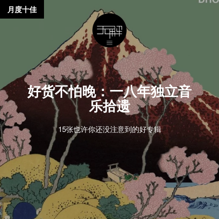
月度十佳
好货不怕晚：一八年独立音
乐拾遗
15张也许你还没注意到的好专辑