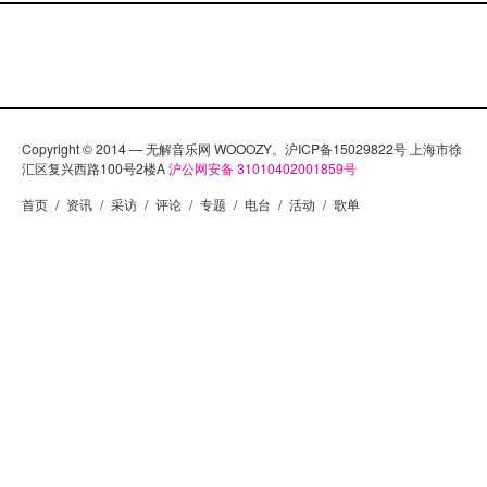
Copyright © 2014 — 无解音乐网 WOOOZY。沪ICP备15029822号 上海市徐
汇区复兴西路100号2楼A
沪公网安备 31010402001859号
首页
/
资讯
/
采访
/
评论
/
专题
/
电台
/
活动
/
歌单