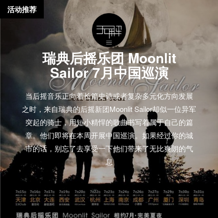
活动推荐
瑞典后摇乐团 Moonlit
Sailor 7月中国巡演
当后摇音乐正向着长篇史诗或者复杂多元化方向发展
之时，来自瑞典的后摇新团Moonlit Sailor却似一位异军
突起的骑士，用短小精悍的歌曲书写着属于自己的篇
章。他们即将在本周开展中国巡演。如果经过你的城
市的话，别忘了去享受一下他们带来了无比爽朗的气
息