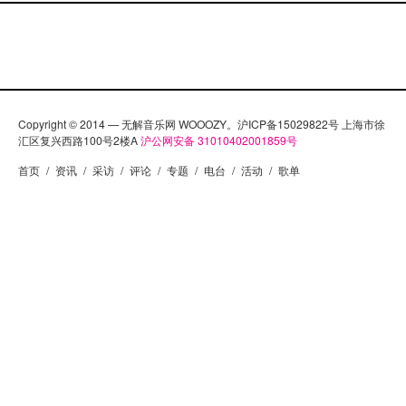
Copyright © 2014 — 无解音乐网 WOOOZY。沪ICP备15029822号 上海市徐
汇区复兴西路100号2楼A
沪公网安备 31010402001859号
首页
/
资讯
/
采访
/
评论
/
专题
/
电台
/
活动
/
歌单