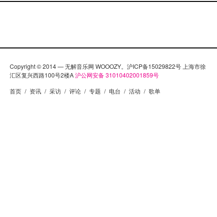
Copyright © 2014 — 无解音乐网 WOOOZY。沪ICP备15029822号 上海市徐
汇区复兴西路100号2楼A
沪公网安备 31010402001859号
首页
/
资讯
/
采访
/
评论
/
专题
/
电台
/
活动
/
歌单