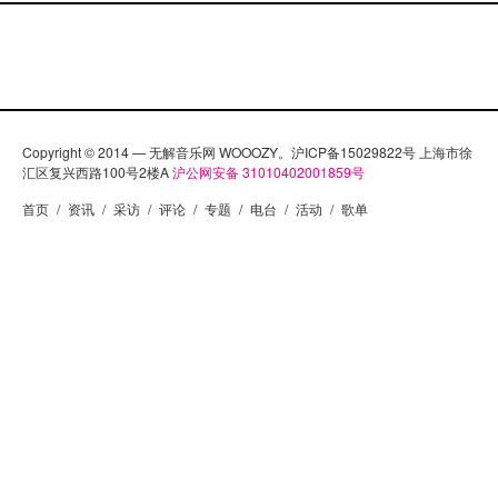
Copyright © 2014 — 无解音乐网 WOOOZY。沪ICP备15029822号 上海市徐
汇区复兴西路100号2楼A
沪公网安备 31010402001859号
首页
/
资讯
/
采访
/
评论
/
专题
/
电台
/
活动
/
歌单