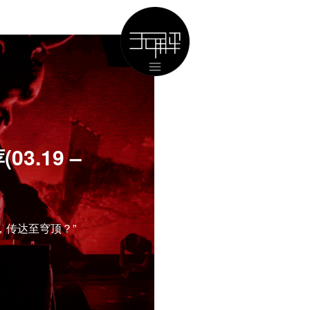
3.19 –
，传达至穹顶？”