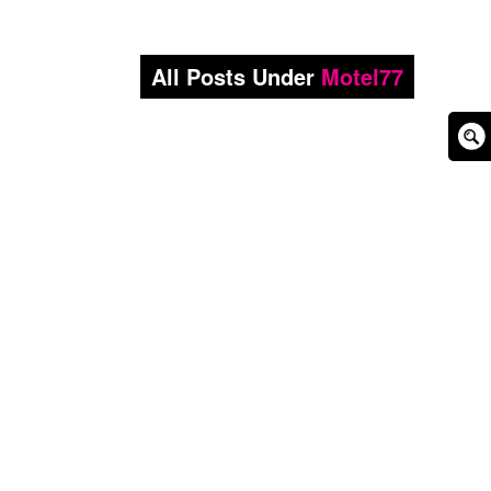
All Posts Under
Motel77
Sear
Box