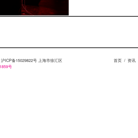
ZY。沪ICP备15029822号 上海市徐汇区
首页
/
资讯
1859号