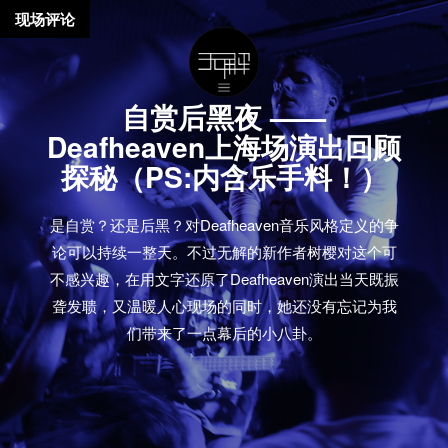
现场评论
自赏后黑夜 ——
Deafheaven上海场演出回顾
探秘（PS:内含乐手料！）
是自赏？还是后黑？对Deafheaven音乐风格定义的争
论可以持续一整天。不过无解的新作者树樱对这个可
不感兴趣，在用文字还原了Deafheaven演出当天既振
聋发聩，又温暖人心现场的同时，她还没有忘记为我
们带来了一点幕后的小八卦。