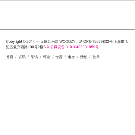
Copyright © 2014 — 无解音乐网 WOOOZY。沪ICP备15029822号 上海市徐
汇区复兴西路100号2楼A
沪公网安备 31010402001859号
首页
/
资讯
/
采访
/
评论
/
专题
/
电台
/
活动
/
歌单