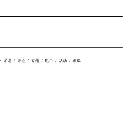
/
采访
/
评论
/
专题
/
电台
/
活动
/
歌单