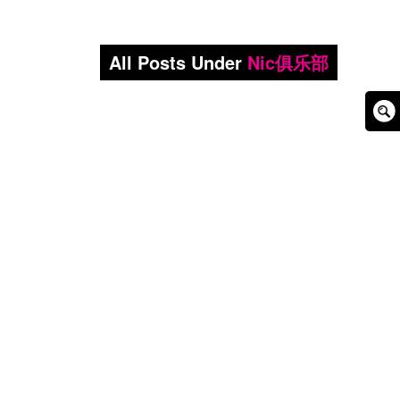
All Posts Under
Nic俱乐部
Sear
Box