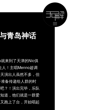
一：与青岛神话
do就来到了天津的Nic俱
人！主唱Menno趁调
当天演出人虽然不多，但
杯子准备传递给人群的时
的吧？！演出完毕，乐队
定知道，他们就是一群爱
家又跑上了台，开始唱起
加即兴，更加牛逼的