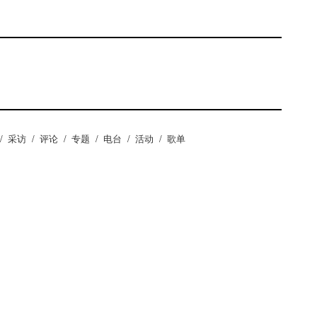
/
采访
/
评论
/
专题
/
电台
/
活动
/
歌单