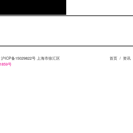
后头呢！ 12月3日，
住后，大妈辣妈的吉他手
的成员吃着晚饭聊着天，
的神话洞，非常怪异的感
像！于是，第二天，
奇的地方，结果，可怜的
子： 原来，具司机所述，
ZY。沪ICP备15029822号 上海市徐汇区
首页
/
资讯
1859号
成了一个CS的游玩基
片来满足一下自己的想象
程，你也可以关注无解的新
息！