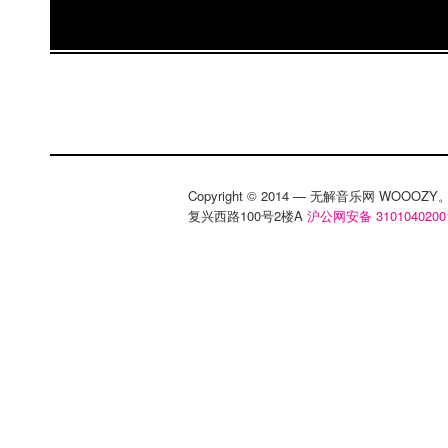
Hollerado，可别演出完就走人阿！好戏还在
Hollerado从天津来到了青岛，刚到宾馆入
Neil便接着大家去了啤酒街，同所有大妈辣妈
另一位成员Seabass说青岛有一个聊斋为主题
觉，应该让乐队去里面看看，唱着歌拍段录
Hollerado马上兴匆匆地打车去了那个神
Hollerado到达后，那地方就已经成了这副样
Copyright © 2014 — 无解音乐网 WOOO
复兴西路100号2楼A
沪公网安备 3101040200
一个月前还在的神话洞已经正被拆除，现在变
地，这。。。。看来Hollerado只能看着照
了！ 无解网会继续博客追踪Hollerado的行
浪微博，了解更多小道消