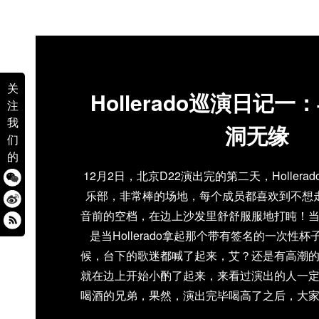
关
Hollerado巡演日记
注
我
洞无缘
们
的
12月2日，北京D22演出完的第二天，Hollera
乐部，非常棒的场地，每个成员都喜欢到不想走
音前的空档，在边上沙发里舒舒服服地打盹！
是当Hollerado拿起那个带有签名的一次性
候，台下的歌迷都喊了起来，艾？还是有高潮
就在边上开始小酌了起来，来看过演出的人一
喝酒的兄弟，果然，演出完毕喝高了之后，大
了老歌，所以阿，你要看更加High，更