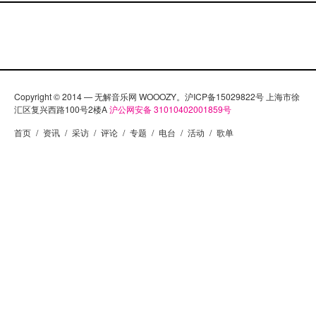
Copyright © 2014 — 无解音乐网 WOOOZY。沪ICP备15029822号 上海市徐
汇区复兴西路100号2楼A
沪公网安备 31010402001859号
首页
/
资讯
/
采访
/
评论
/
专题
/
电台
/
活动
/
歌单