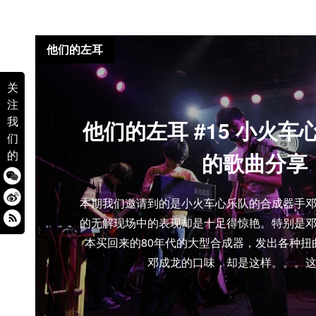
他们的左耳
关
注
我
他们的左耳 #15 小火
们
的
的歌曲分享
本期我们邀请到的是小火车心乐队的合成器手
的无解现场中的表现却是十足得惊艳。特别是
本买回来的80年代的大型合成器，发出各种扭
邓成龙的口味，却是这样。。。