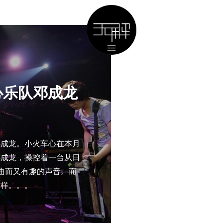
车心乐队邓成龙
邓成龙。小火车心在本月
邓成龙，操控着一台从日
曲而又有趣的声音。而
这样。。。