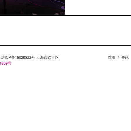
ZY。沪ICP备15029822号 上海市徐汇区
首页
/
资讯
1859号