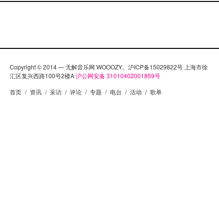
Copyright © 2014 — 无解音乐网 WOOOZY。沪ICP备15029822号 上海市徐
汇区复兴西路100号2楼A
沪公网安备 31010402001859号
首页
/
资讯
/
采访
/
评论
/
专题
/
电台
/
活动
/
歌单