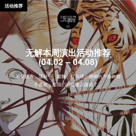
活动推荐
无解本周演出活动推荐
(04.02 – 04.08)
若是踏青、荡秋千、蹴鞠、打马球、插柳的习俗你都
不喜欢，那我们只能建议蹦迪了。