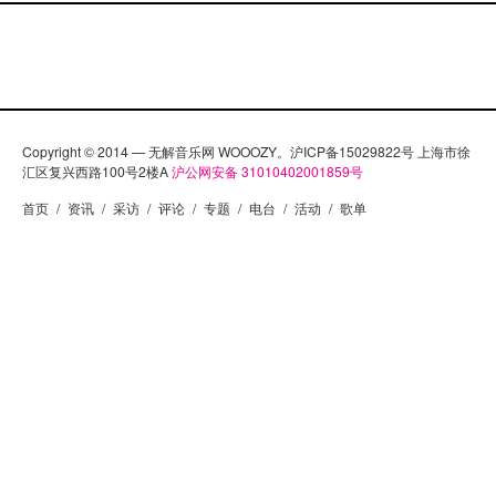
Copyright © 2014 — 无解音乐网 WOOOZY。沪ICP备15029822号 上海市徐
汇区复兴西路100号2楼A
沪公网安备 31010402001859号
首页
/
资讯
/
采访
/
评论
/
专题
/
电台
/
活动
/
歌单