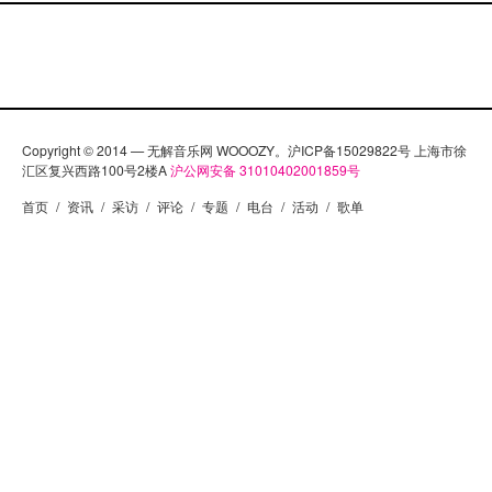
Copyright © 2014 — 无解音乐网 WOOOZY。沪ICP备15029822号 上海市徐
汇区复兴西路100号2楼A
沪公网安备 31010402001859号
首页
/
资讯
/
采访
/
评论
/
专题
/
电台
/
活动
/
歌单