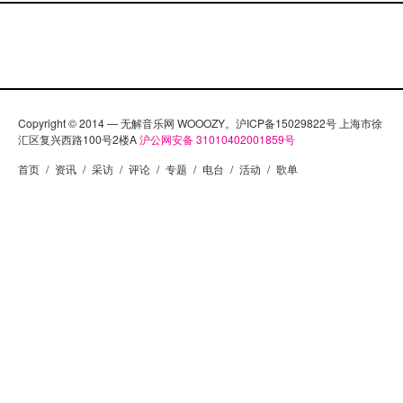
Copyright © 2014 — 无解音乐网 WOOOZY。沪ICP备15029822号 上海市徐
汇区复兴西路100号2楼A
沪公网安备 31010402001859号
首页
/
资讯
/
采访
/
评论
/
专题
/
电台
/
活动
/
歌单