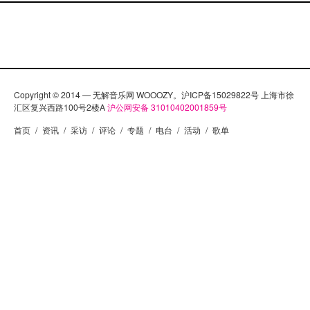
Copyright © 2014 — 无解音乐网 WOOOZY。沪ICP备15029822号 上海市徐
汇区复兴西路100号2楼A
沪公网安备 31010402001859号
首页
/
资讯
/
采访
/
评论
/
专题
/
电台
/
活动
/
歌单