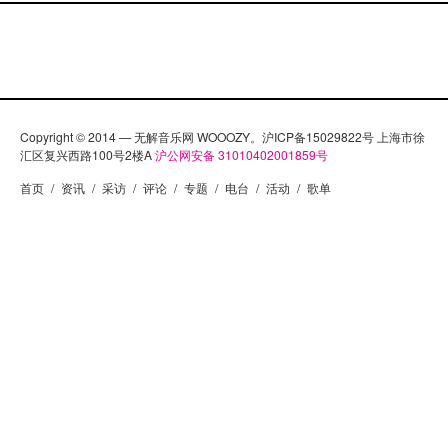
Copyright © 2014 — 无解音乐网 WOOOZY。沪ICP备15029822号 上海市徐
汇区复兴西路100号2楼A
沪公网安备 31010402001859号
首页
/
资讯
/
采访
/
评论
/
专题
/
电台
/
活动
/
歌单