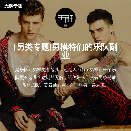
无解专题
[另类专题]男模特们的乐队副
业
是乐队让男模更有范儿，还是因为有了男模让一个乐
队更有范儿？这期的无解，给你带来四支有男模特成
员的乐队。看看他们在T 台下的另一番表现。