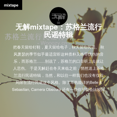
mixtape
无解mixtape：苏格兰流行
民谣特辑
把春天留给钉鞋，夏天留给电子，秋天留给民谣。 秋
风萧瑟的季节似乎最适宜听这种质朴又略带忧伤的音
乐，而苏格兰……别说了，苏格兰的口音听上去就让
人悲伤。 于是无解赶在冬天来临之前，悄然送上苏格
兰流行民谣特辑，当然，和以往一样我们也没有仅仅
局限在流行民谣这个风格。除了耳熟能详的Belle &
Sebastian, Camera Obscura 还有一些你可能会比较陌
生的名字，不过这些略微陌生的名字里有个让人惊讶
的联系：备受诺叔喜爱的The Beta Band，其中的成员
Gordon Anderson竟然是King Creosote的兄弟。 试