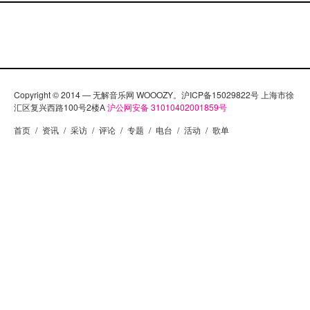
听：[audio:https://www.wooozy.cn/wp-
content/uploads/mixtape/scottish%20pop.mp3] 下载：
右键另存为 曲目如下： The Pictish Trail – Michael
Rocket Belle & Sebastian – The Boy With The Arab…
Copyright © 2014 — 无解音乐网 WOOOZY。沪ICP备15029822号 上海市徐
汇区复兴西路100号2楼A
沪公网安备 31010402001859号
首页
/
资讯
/
采访
/
评论
/
专题
/
电台
/
活动
/
歌单