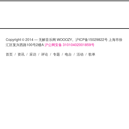
新录制当年的一代名曲《The Passenger》。他们在
Facebook上开展了一系列的活动，征召网络乐手，在
短短10天内收到了超过200个上传的视频。最终挑出一
些合适的人选，组成临时的网络乐队，通过Orcon的技
术，和Iggy Pop一起完成了这样一个网络的重录发表
会。
Copyright © 2014 — 无解音乐网 WOOOZY。沪ICP备15029822号 上海市徐
汇区复兴西路100号2楼A
沪公网安备 31010402001859号
首页
/
资讯
/
采访
/
评论
/
专题
/
电台
/
活动
/
歌单