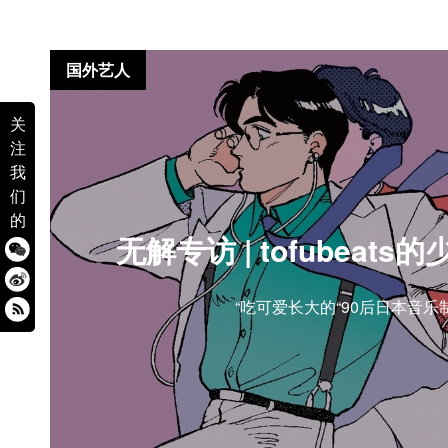
国外艺人
关
注
我
们
的
无解专访 | tofubeat
“吃可爱长大的“90后日本音乐