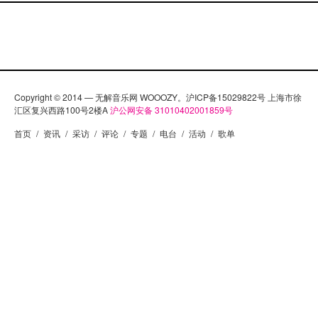
Copyright © 2014 — 无解音乐网 WOOOZY。沪ICP备15029822号 上海市徐
汇区复兴西路100号2楼A
沪公网安备 31010402001859号
首页
/
资讯
/
采访
/
评论
/
专题
/
电台
/
活动
/
歌单