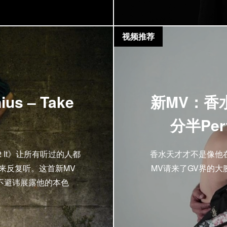
视频推荐
us – Take
新MV：香
分半Perf
 N 2 It》让所有听过的人都
香水天才才不是像他
来反复听。这首新MV
MV请来了GV界的大腕
s再次毫不避讳展露他的本色