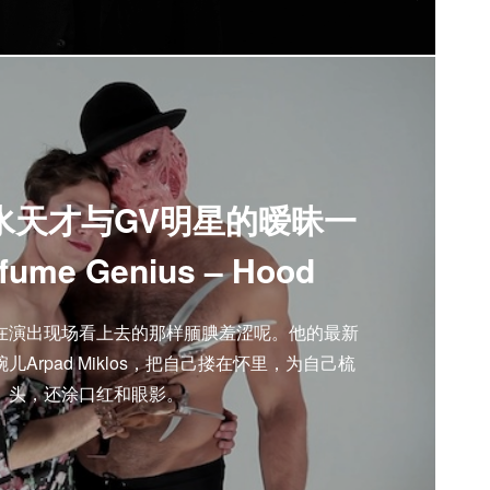
水天才与GV明星的暧昧一
ume Genius – Hood
在演出现场看上去的那样腼腆羞涩呢。他的最新
儿Arpad Miklos，把自己搂在怀里，为自己梳
头，还涂口红和眼影。