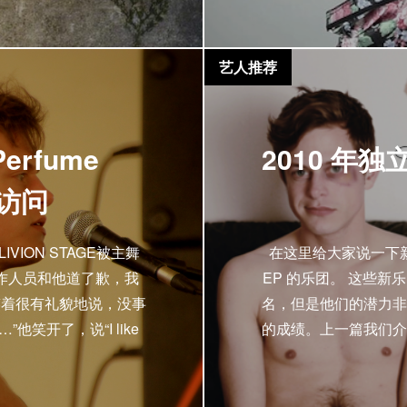
艺人推荐
rfume
2010 年
钟访问
ION STAGE被主舞
在这里给大家说一下
作人员和他道了歉，我
EP 的乐团。 这些
笑着很有礼貌地说，没事
名，但是他们的潜力非
笑开了，说“I like
的成绩。上一篇我们介绍