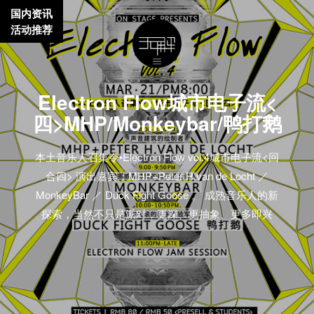
国内资讯
活动推荐
Electron Flow城市电子流<
四>MHP/Monkeybar/鸭打鹅
本土音乐人召集令•Electron Flow vol.4城市电子流<回
合四> 演出嘉宾：MHP+Peter H.van de Locht ／
MonkeyBar ／ Duck Fight Goose 。 成熟音乐人的新
探索，当然不只是派对，更深、更抽象、更多即兴