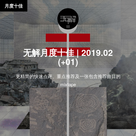
月度十佳
无解月度十佳 | 2019.02
(+01)
更精简的快速点评、重点推荐及一张包含推荐曲目的
mixtape