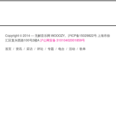
Copyright © 2014 — 无解音乐网 WOOOZY。沪ICP备15029822号 上海市徐
汇区复兴西路100号2楼A
沪公网安备 31010402001859号
首页
/
资讯
/
采访
/
评论
/
专题
/
电台
/
活动
/
歌单