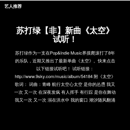
艺人推荐
苏打绿【非】新曲《太空》
试听！
苏打绿作为一支在Pop&Indie Music界摸爬滚打了8年
的乐队，近期又推出了最新单曲《太空》。快来点击
以下链接试听吧！ 试听链接：
http://www.9sky.com/music/album/54184 附《太空》
歌词： 词曲：青峰 航行太空心太空 是你的怂恿 我又
一次 又一次 在深夜发疯 有人挥手 有行踪 是你在舞动
我又一次 又一次 溺在洪水中 我的窗口 潮汐随风翻涌
你的举动 都是水中黑洞 现实的梦 你总不痒不痛 不见
我困窘 我失重漂流 航行太空心太空 是你的怂恿 我又
一次 又一次 在深夜发疯 有人挥手…