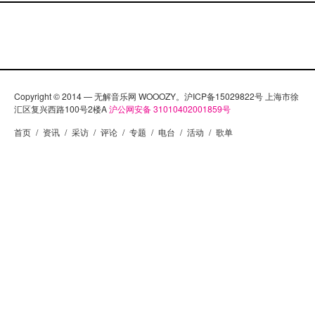
感受下他们的威力 无限知音 #35 歌曲列表： 1 Crystal
Castle, Pep Smear, 《Crystal Castle》 2 The Band of
RPG (CHN), Everything But Something 3 Holy Fuck,
…
Copyright © 2014 — 无解音乐网 WOOOZY。沪ICP备15029822号 上海市徐
汇区复兴西路100号2楼A
沪公网安备 31010402001859号
首页
/
资讯
/
采访
/
评论
/
专题
/
电台
/
活动
/
歌单