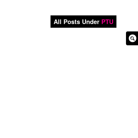
All Posts Under
PTU
Sear
Box