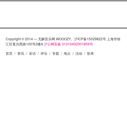
Copyright © 2014 — 无解音乐网 WOOOZY。沪ICP备15029822号 上海市徐
汇区复兴西路100号2楼A
沪公网安备 31010402001859号
首页
/
资讯
/
采访
/
评论
/
专题
/
电台
/
活动
/
歌单