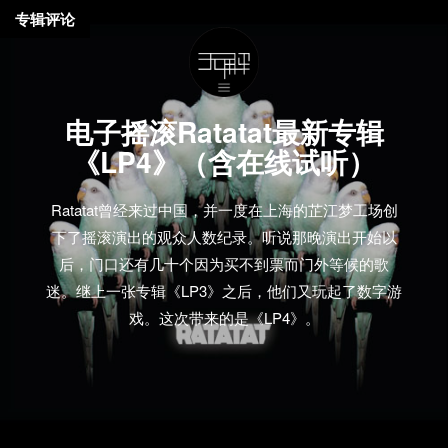
专辑评论
电子摇滚Ratatat最新专辑
《LP4》（含在线试听）
Ratatat曾经来过中国，并一度在上海的芷江梦工场创
下了摇滚演出的观众人数纪录。听说那晚演出开始以
后，门口还有几十个因为买不到票而门外等候的歌
迷。继上一张专辑《LP3》之后，他们又玩起了数字游
戏。这次带来的是《LP4》。