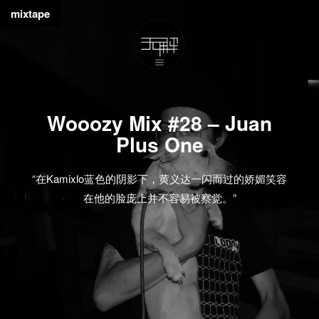
mixtape
Wooozy Mix #28 – Juan
Plus One
“在Kamixlo蓝色的阴影下，黄义达一闪而过的娇媚笑容
在他的脸庞上并不容易被察觉。”