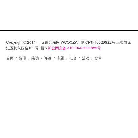
Copyright © 2014 — 无解音乐网 WOOOZY。沪ICP备15029822号 上海市徐
汇区复兴西路100号2楼A
沪公网安备 31010402001859号
首页
/
资讯
/
采访
/
评论
/
专题
/
电台
/
活动
/
歌单