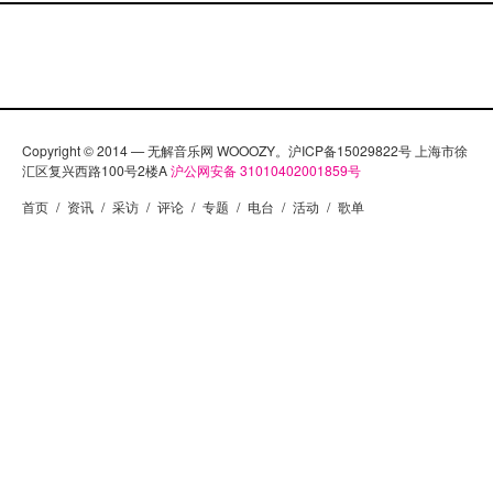
Copyright © 2014 — 无解音乐网 WOOOZY。沪ICP备15029822号 上海市徐
汇区复兴西路100号2楼A
沪公网安备 31010402001859号
首页
/
资讯
/
采访
/
评论
/
专题
/
电台
/
活动
/
歌单