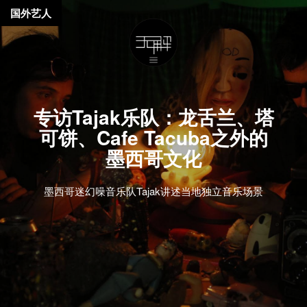
国外艺人
专访Tajak乐队：龙舌兰、塔
可饼、Cafe Tacuba之外的
墨西哥文化
墨西哥迷幻噪音乐队Tajak讲述当地独立音乐场景