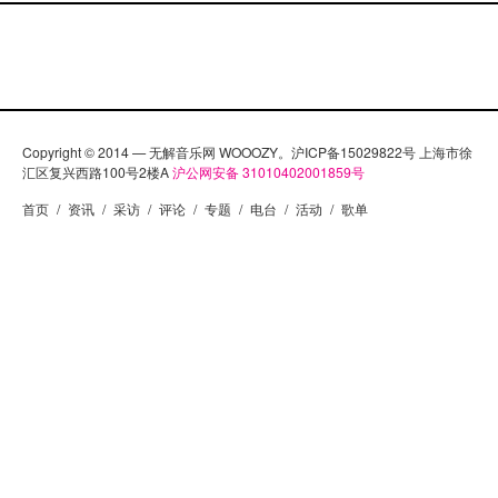
Copyright © 2014 — 无解音乐网 WOOOZY。沪ICP备15029822号 上海市徐
汇区复兴西路100号2楼A
沪公网安备 31010402001859号
首页
/
资讯
/
采访
/
评论
/
专题
/
电台
/
活动
/
歌单