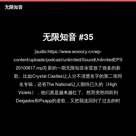
无限知音
无限知音 #35
[audio:https://www.wooozy.cn/wp-
content/uploads/podcast/unlimited/SoundUnlimitedEP35-
20100617.mp3] 新的一期无限知音余雷放了很多的新
歌。比如Crystal Castles让人分不清楚名字的第二张同
名专辑，还有The National让人期待已久的《High
Violets》，他们真是越来越红了。然而突然间听到
Delgados和Psapp的老歌，又把我送回到了过去的时
光。Eels开始走多产路线，而Mark的声音却越来越沧
桑。最后恭喜下Rustic获得2010 GBOB的冠军。虽
然，他们永远也不会是我喜欢的类型。 电台里介绍了
加拿大实验电子团Holy Fuck，或者我们可以先从现场