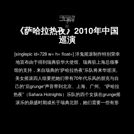
《萨哈拉热夜》2010年中国
巡演
[singlepic id=728 w= h= float=] 洋鬼摇滚制作特别荣幸
地宣布由于得到瑞典驻华大使馆、瑞典驻上海总领事
馆的支持，来自瑞典的“萨哈拉热夜“乐队将来华巡演。
美女摇滚四人组要把她们带有70年代乐风的朋克与自
己的“后grunge“声音带到北京、上海、广州。 “萨哈拉
热夜”（Sahara Hotnights）乐队的四个女孩在grunge摇
滚乐的鼎盛时期成长于瑞典北部，她们需要一些有形
的东西纾解青少年时期的无聊情绪。玛丽亚·安德森
（主唱兼吉他手）、约瑟芬·福斯曼（鼓手）、珍妮·阿
斯普伦德（吉他手）与约翰娜·阿斯普伦德（贝斯）姐