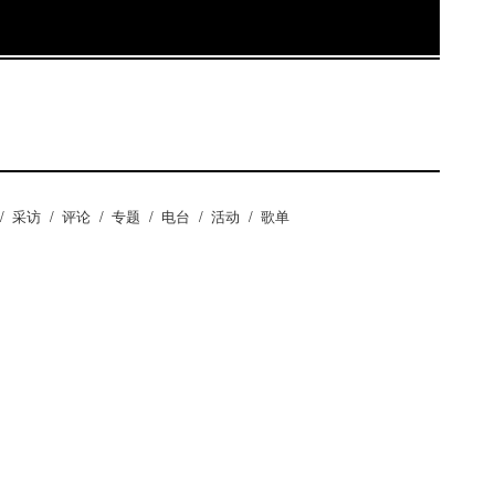
/
采访
/
评论
/
专题
/
电台
/
活动
/
歌单