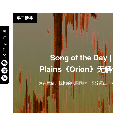
单曲推荐
关
注
我
们
Song of the Day 
的
Plains《Orion》
营造忧郁、恍惚的氛围同时，又流露出一