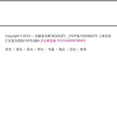
Copyright © 2014 — 无解音乐网 WOOOZY。沪ICP备15029822号 上海市徐
汇区复兴西路100号2楼A
沪公网安备 31010402001859号
首页
/
资讯
/
采访
/
评论
/
专题
/
电台
/
活动
/
歌单