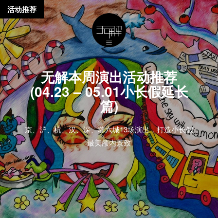
活动推荐
无解本周演出活动推荐
(04.23 – 05.01小长假延长
篇)
京、沪、杭、汉、深、蓉六城13场演出，打造小长假
最美颅内景致