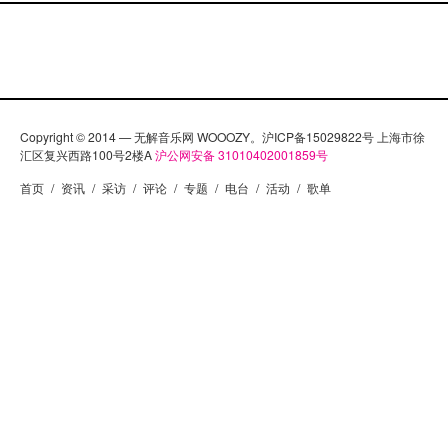
Copyright © 2014 — 无解音乐网 WOOOZY。沪ICP备15029822号 上海市徐
汇区复兴西路100号2楼A
沪公网安备 31010402001859号
首页
/
资讯
/
采访
/
评论
/
专题
/
电台
/
活动
/
歌单