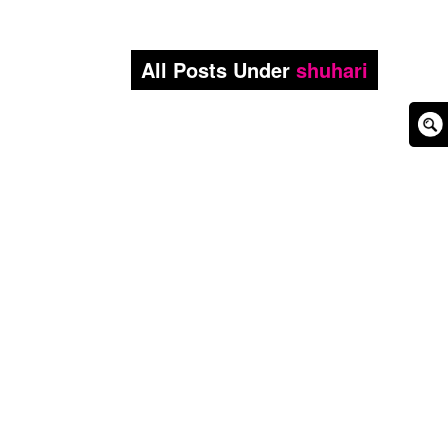
All Posts Under
shuhari
Sear
Box