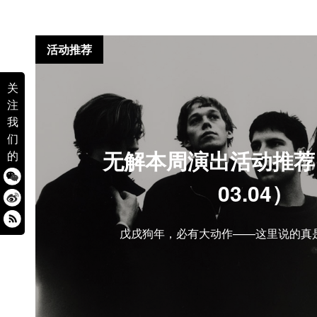
活动推荐
关
注
我
们
无解本周演出活动推荐（0
的
03.04）
戊戌狗年，必有大动作——这里说的真