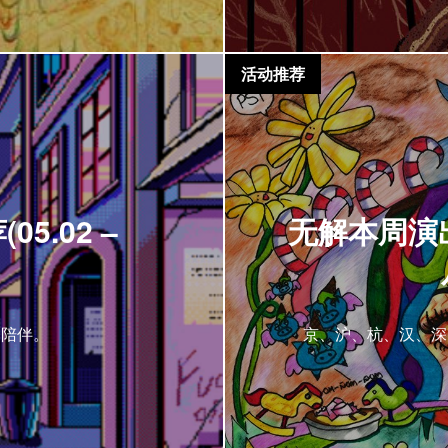
活动推荐
5.02 –
无解本周演出活
的陪伴。
京、沪、杭、汉、深