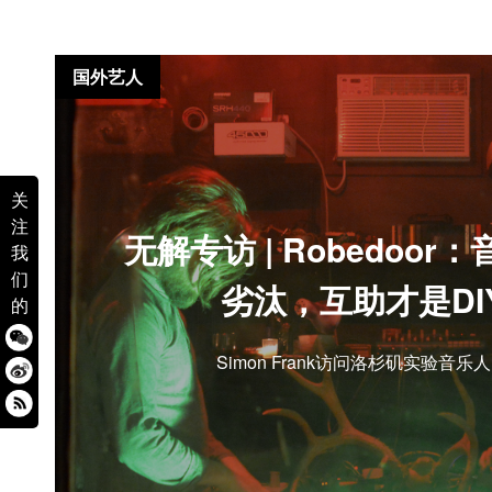
国外艺人
关
注
无解专访 | Robedoo
我
们
劣汰，互助才是DI
的
Simon Frank访问洛杉矶实验音乐人Bri