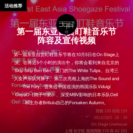
活动推荐
第一届东亚自赏盯鞋音乐节
阵容及宣传视频
第一届东亚自赏盯鞋音乐节将在10月5日在On Stage上
演。在将近5个小时的演出中，你将会看到来自北京的
Skip Skip Ben Ben、厦门的The White Tulips、台湾三
人女声乐队河豚子、第二次亮相上海的The Sound and
The Fury、曾来过中国巡演的韩国乐队Vidulgi
OoyoO（鸽子牛奶）、深受MBV影响的日本乐队Oeil
和主办者Britlulu自己的Forsaken Autumn。