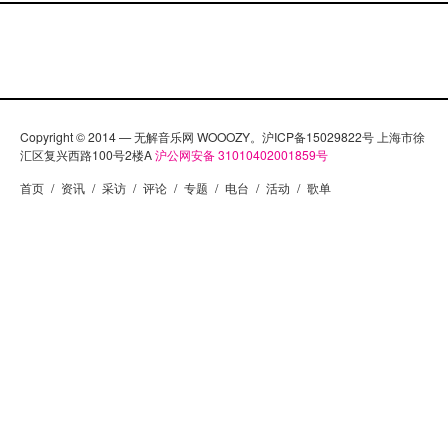
Copyright © 2014 — 无解音乐网 WOOOZY。沪ICP备15029822号 上海市徐
汇区复兴西路100号2楼A
沪公网安备 31010402001859号
首页
/
资讯
/
采访
/
评论
/
专题
/
电台
/
活动
/
歌单