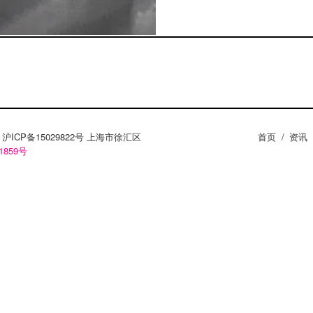
ZY。沪ICP备15029822号 上海市徐汇区
首页
/
资讯
1859号