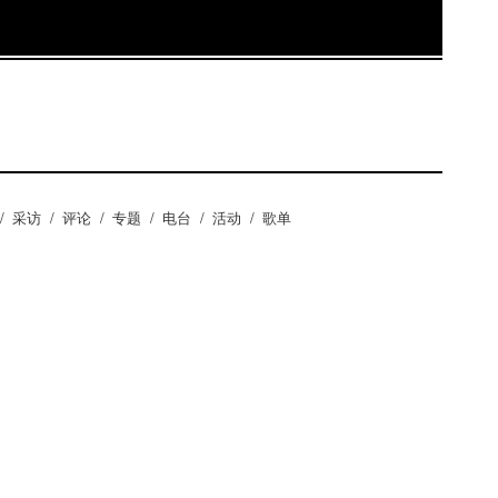
/
采访
/
评论
/
专题
/
电台
/
活动
/
歌单