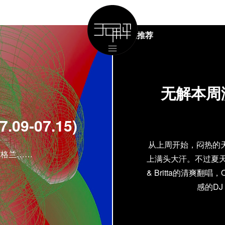
活动推荐
无解本周演
9-07.15)
从上周开始，闷热的
英格兰……
上满头大汗。不过夏天
& Britta的清爽翻唱，
感的DJ