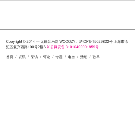
Copyright © 2014 — 无解音乐网 WOOOZY。沪ICP备15029822号 上海市徐
汇区复兴西路100号2楼A
沪公网安备 31010402001859号
首页
/
资讯
/
采访
/
评论
/
专题
/
电台
/
活动
/
歌单