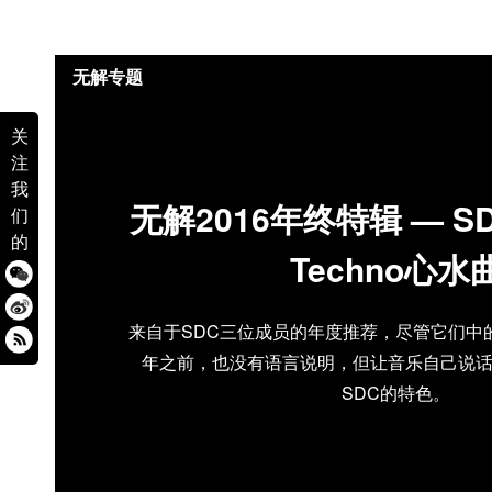
无解专题
关
注
我
无解2016年终特辑 — S
们
的
Techno心水
来自于SDC三位成员的年度推荐，尽管它们中的
年之前，也没有语言说明，但让音乐自己说
SDC的特色。