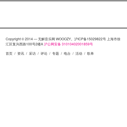
Copyright © 2014 — 无解音乐网 WOOOZY。沪ICP备15029822号 上海市徐
汇区复兴西路100号2楼A
沪公网安备 31010402001859号
首页
/
资讯
/
采访
/
评论
/
专题
/
电台
/
活动
/
歌单