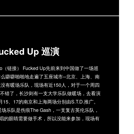
ucked Up 巡演
eyo（链接） Fucked Up先前来到中国做了一场巡
这么噼噼啪啪地走遍了五座城市─北京、上海、南
没有暖场乐队，现场有近150人，对于一个周四
不错了，长沙则有一支大学乐队做暖场，去看演
月15、17的南京和上海两场分别由S.T.D.推广。
场乐队是伤痕The Gash，一支复古英伦乐队，
由于主唱的眼睛需要做手术，所以没能来参加，现场有
他们巡演的车子坏了让Fucked Up耽误了两小