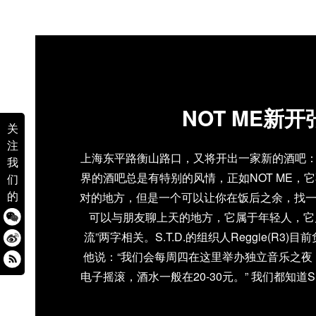
NOT ME新开
关
注
上海东平路衡山路口，又将开出一家新的酒吧：N
我
界的酒吧总是有特别的风情，正如NOT ME，
们
的
对的地方，但是一个可以让你在饭后之余，找
可以与朋友聊上天的地方，它属于年轻人，它
流”两字相关。S.T.D.的组织人Reggie(R3
他说：“我们会每周四在这里举办独立音乐之夜
电子摇滚，酒水一般在20-30元。” 我们都知道S
对组织团，曾经将很多来自其它城市的乐队带
是在芷江梦工场举办了Ratatat，问到将来是否