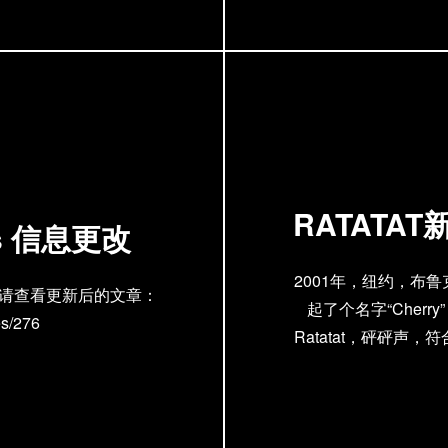
之后的场地情况了。要找
一件容易的事情，它会不会
呢？
RATATA
ys 信息更改
2001年，纽约，布鲁克林
，请查看更新后的文章：
起了个名字“Cher
es/276
Ratatat，砰砰