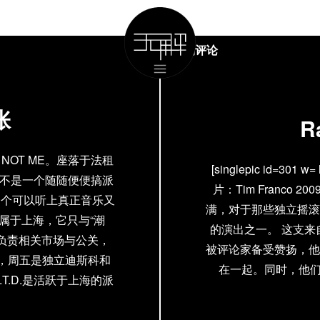
现场评论
张
R
OT ME。座落于法租
[singlepic id=301 
它不是一个随随便便搞派
片：Tim Franco
一个可以听上真正音乐又
满，对于那些独立摇滚和
属于上海，它只与“潮
的演出之一。 这支
)目前负责相关市场与公关，
被评论家备受赞扬，他
，周五是独立迪斯科和
在一起。同时，他们也与
.T.D.是活跃于上海的派
入上海，最近一次他们更
会在NOT ME定期举办