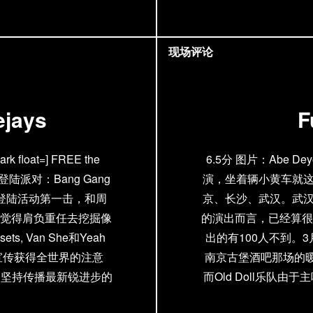
现场评论
jays
F
rk float=] FREE the
6.5分 图片：Abe D
登陆派对：Bang Gang
演，坐着辆小黄车就
lar四大登陆活动第一击，和周
京、长沙、武汉。武汉
一直觉得肩负重任去挖掘像
的演出而言，已经算很
esets, Van She和Yeah
出的有100人不到。3
们宣传获得全世界的注意
南京古堡酒吧那场的暖
着的坚持传播最新锐进步的
而Old Doll乐队
不可或缺的力量。 今年5月
80人来看演出，只因为